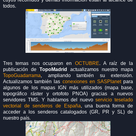
todos.
Tres temas nos ocuparon en
OCTUBRE
. A raíz de la
publicación de
TopoMadrid
actualizamos nuestro mapa
TopoGuadarrama
, ampliando también su extensión.
Actualizamos también las
conexiones en SASPlanet
para
algunos de los mapas IGN más utilizados (mapa base,
topográfico ráster y ortofoto PNOA) gracias a nuevos
servidores TMS. Y hablamos del nuevo
servicio teselado
vectorial de senderos de España
, una buena forma de
acceder a los senderos catalogados (GR, PR y SL) de
nuestro país.