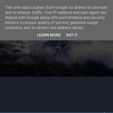
This site uses cookies from Google to deliver its services
Cartografía Digital
and to analyze traffic. Your IP address and user-agent are
shared with Google along with performance and security
metrics to ensure quality of service, generate usage
statistics, and to detect and address abuse.
Blog sobre cartografía digital y software para trabajar con
ella.
LEARN MORE
GOT IT