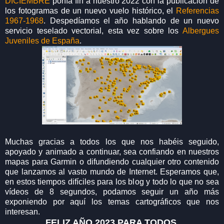
DICIEMBRE
ponía fin a nuestro 2022 con la publicación de
los fotogramas de un nuevo vuelo histórico, el
Referencias
1967-1968
. Despedíamos el año hablando de un nuevo
servicio teselado vectorial, esta vez sobre los
Albergues
Juveniles de España
.
Muchas gracias a todos los que nos habéis seguido,
apoyado y animado a continuar, sea confiando en nuestros
mapas para Garmin o difundiendo cualquier otro contenido
que lanzamos al vasto mundo de Internet. Esperamos que,
en estos tiempos difíciles para los blog y todo lo que no sea
vídeos de 8 segundos, podamos seguir un año más
exponiendo por aquí los temas cartográficos que nos
interesan.
FELIZ AÑO 2023 PARA TODOS.