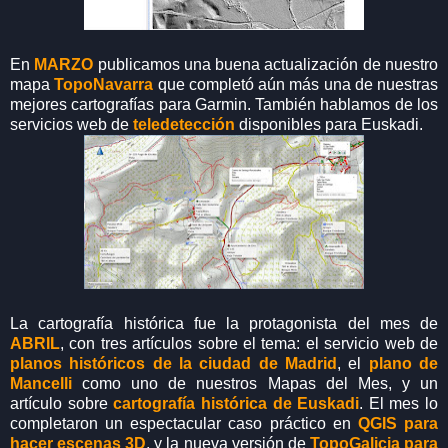
En
MARZO
publicamos una buena actualización de nuestro
mapa
TopoNavarra
que completó aún más una de nuestras
mejores cartografías para Garmin. También hablamos de los
servicios web de
teledetección
disponibles para Euskadi.
La cartografía histórica fue la protagonista del mes de
ABRIL
, con tres artículos sobre el tema: el servicio web de
planos históricos de la ciudad de Madrid
, el
plano de
Mancelli
como uno de nuestros Mapas del Mes, y un
artículo sobre
cartografía histórica de Euskadi
. El mes lo
completaron un espectacular caso práctico en
QGIS para
hacer escenas 3D
, y la nueva versión de
TopoGalicia para