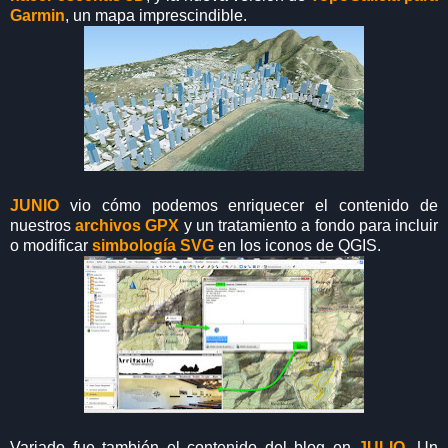
Garmin
, un mapa imprescindible.
JUNIO
vio cómo podemos enriquecer el contenido de
nuestros
archivos GPX
y un tratamiento a fondo para incluir
o modificar
simbología SVG
en los iconos de QGIS.
Variado fue también el contenido del blog en
JULIO
. Un