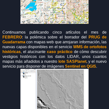
Continuamos publicando cinco artículos el mes de
FEBRERO
: la polémica sobre el borrador del
PRUG de
Guadarrama
con mapas web que arrojaran información, las
nuevas capas disponibles en el servicio
WMS de ortofotos
históricas
, el alucinante
caso práctico
de cómo descubrir
vestigios históricos con los datos LIDAR, unos cuantos
mapas más añadidos a nuestro
lote SASPlanet
, y el nuevo
servicio para disponer de imágenes
Sentinel en QGIS
.