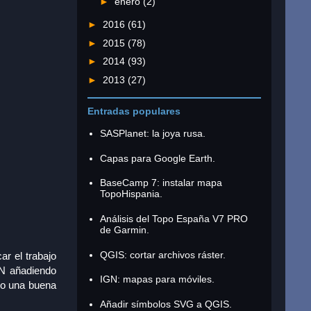
►
enero
(2)
►
2016
(61)
►
2015
(78)
►
2014
(93)
►
2013
(27)
Entradas populares
SASPlanet: la joya rusa.
Capas para Google Earth.
BaseCamp 7: instalar mapa
TopoHispania.
Análisis del Topo España V7 PRO
de Garmin.
QGIS: cortar archivos ráster.
r el trabajo
GN añadiendo
IGN: mapas para móviles.
do una buena
Añadir símbolos SVG a QGIS.