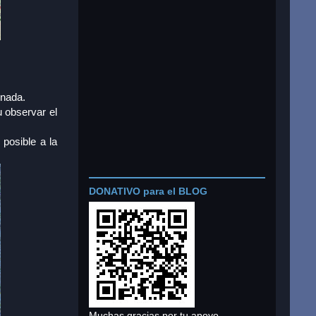
onada.
u observar el
 posible a la
DONATIVO para el BLOG
Muchas gracias por tu apoyo.