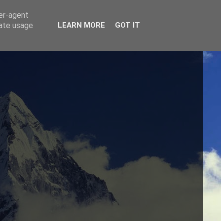
ser-agent
rate usage
LEARN MORE
GOT IT