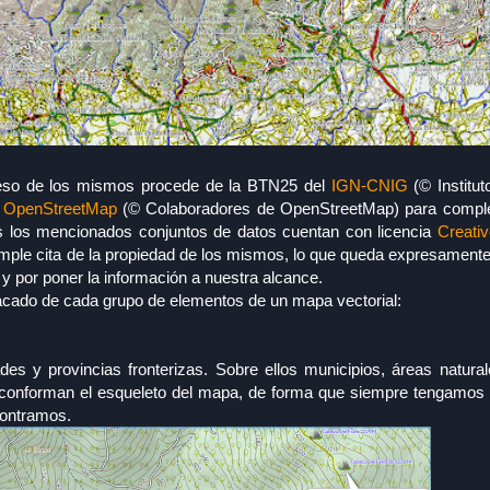
rueso de los mismos procede de la BTN25 del
IGN-CNIG
(© Institut
e
OpenStreetMap
(© Colaboradores de OpenStreetMap) para comple
s los mencionados conjuntos de datos cuentan con licencia
Creat
 simple cita de la propiedad de los mismos, lo que queda expresament
o y por poner la información a nuestra alcance.
cado de cada grupo de elementos de un mapa vectorial:
s y provincias fronterizas. Sobre ellos municipios, áreas natural
 conforman el esqueleto del mapa, de forma que siempre tengamos d
contramos.