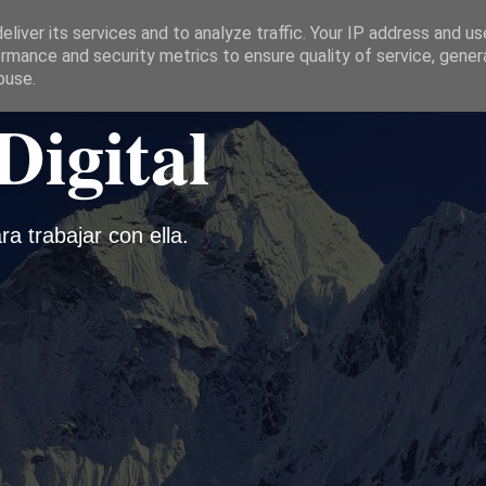
liver its services and to analyze traffic. Your IP address and u
rmance and security metrics to ensure quality of service, gene
buse.
Digital
ra trabajar con ella.