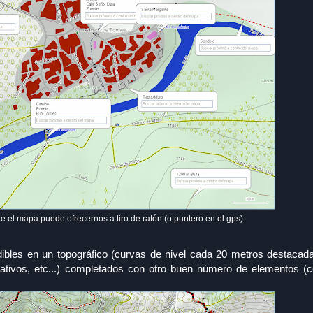
e el mapa puede ofrecernos a tiro de ratón (o puntero en el gps).
ibles en un topográfico (curvas de nivel cada 20 metros destacad
strativos, etc...) completados con otro buen número de elementos (