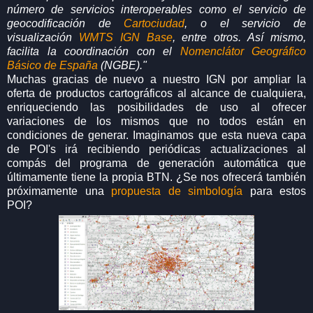
número de servicios interoperables como el servicio de
geocodificación de
Cartociudad
, o el servicio de
visualización
WMTS IGN Base
, entre otros. Así mismo,
facilita la coordinación con el
Nomenclátor Geográfico
Básico de España
(NGBE)."
Muchas gracias de nuevo a nuestro IGN por ampliar la
oferta de productos cartográficos al alcance de cualquiera,
enriqueciendo las posibilidades de uso al ofrecer
variaciones de los mismos que no todos están en
condiciones de generar. Imaginamos que esta nueva capa
de POI's irá recibiendo periódicas actualizaciones al
compás del programa de generación automática que
últimamente tiene la propia BTN. ¿Se nos ofrecerá también
próximamente una
propuesta de simbología
para estos
POI?