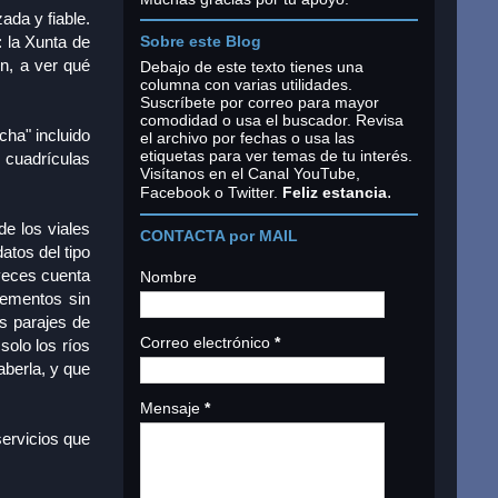
ada y fiable.
: la Xunta de
Sobre este Blog
n, a ver qué
Debajo de este texto tienes una
columna con varias utilidades.
Suscríbete por correo para mayor
comodidad o usa el buscador. Revisa
cha" incluido
el archivo por fechas o usa las
etiquetas para ver temas de tu interés.
 cuadrículas
Visítanos en el Canal YouTube,
.
Facebook o Twitter.
Feliz estancia
e los viales
CONTACTA por MAIL
atos del tipo
 veces cuenta
Nombre
lementos sin
s parajes de
Correo electrónico
*
solo los ríos
aberla, y que
Mensaje
*
ervicios que