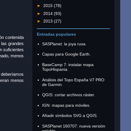
►
2015
(78)
►
2014
(93)
►
2013
(27)
Entradas populares
ión contenida
 las grandes
SASPlanet: la joya rusa.
n suficientes
Capas para Google Earth.
ueado, menos
BaseCamp 7: instalar mapa
TopoHispania.
e deberíamos
Análisis del Topo España V7 PRO
vieran menos
de Garmin.
QGIS: cortar archivos ráster.
IGN: mapas para móviles.
Añadir símbolos SVG a QGIS.
SASPlanet 160707: nueva versión
estable.