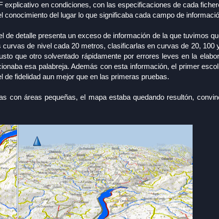
xplicativo en condiciones, con las especificaciones de cada ficher
 el conocimiento del lugar lo que significaba cada campo de informaci
vel de detalle presenta un exceso de información de la que tuvimos qu
 curvas de nivel cada 20 metros, clasificarlas en curvas de 20, 100
usto que otro solventado rápidamente por errores leves en la elabo
aba esa palabreja. Además con esta información, el primer escollo
el de fidelidad aun mejor que en las primeras pruebas.
bas con áreas pequeñas, el mapa estaba quedando resultón, convi