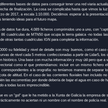
iferentes bases de datos para conseguir tener una red viaria actualiz
fecha de finalización. La cosa se complicaba hasta que vimos la luz
zo de 2017, a escala 1:10.000. Decidimos esperar a la presentació
teniendo ideas para el futuro mapa.
a de datos fue dura, 4.089 ficheros comprimidos uno a uno, con "capt
 86 cuadrículas de MTN50 que ocupa la tierra galaica -no todas las
de otras tantas cuadrículas IGN para completar la información.
000 su fidelidad y nivel de detalle son muy buenos, como el caso d
rvas de nivel cada 5 metros confeccionadas a partir de Lidar5, los d
gen histórico. Una base con mucha información y muy útil pero que a
ectorial como el que pretendíamos: incluir en un mismo fichero e
 correspondientes a la orografía: no teníamos manera de separar lo
 de altitud. En el caso de las corrientes fluviales han incluido no 
ién las escorrentías por donde debería de bajar el agua en caso de h
do a todas luces imprescindible.
es un "gol" que le ha metido a la Xunta de Galicia la empresa de s
 prácticamente no aciertan ni un nombre con el nombre de policía real.