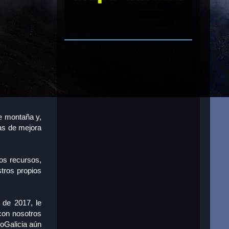
de montaña y,
as de mejora
los recursos,
stros propios
 de 2017, le
con nosotros
poGalicia aún