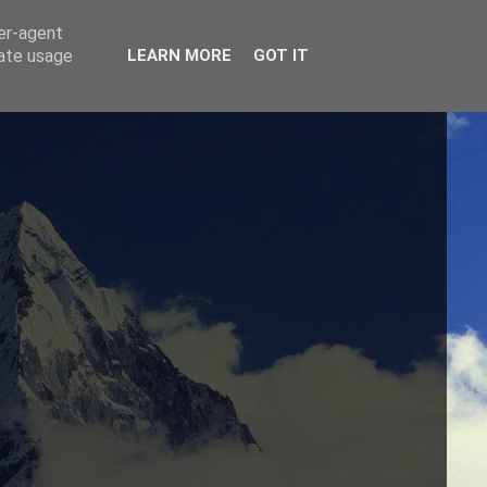
ser-agent
rate usage
LEARN MORE
GOT IT