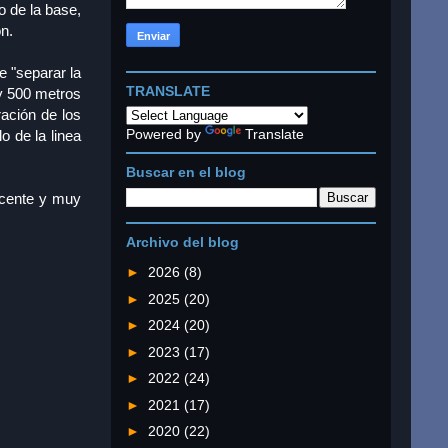
o de la base,
ón.
e "separar la
TRANSLATE
 y 500 metros
ración de los
Powered by
Translate
 de la linea
Buscar en el blog
ncente y muy
Archivo del blog
►
2026
(8)
►
2025
(20)
►
2024
(20)
►
2023
(17)
►
2022
(24)
►
2021
(17)
►
2020
(22)