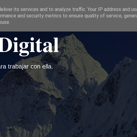
liver its services and to analyze traffic. Your IP address and u
rmance and security metrics to ensure quality of service, gene
buse.
Digital
ra trabajar con ella.