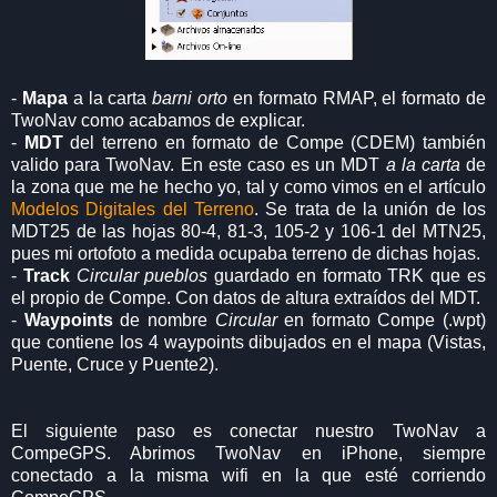
-
Mapa
a la carta
barni orto
en formato RMAP, el formato de
TwoNav como acabamos de explicar.
-
MDT
del terreno en formato de Compe (CDEM) también
valido para TwoNav. En este caso es un MDT
a la carta
de
la zona que me he hecho yo, tal y como vimos en el artículo
Modelos Digitales del Terreno
. Se trata de la unión de los
MDT25 de las hojas 80-4, 81-3, 105-2 y 106-1 del MTN25,
pues mi ortofoto a medida ocupaba terreno de dichas hojas.
-
Track
Circular pueblos
guardado en formato TRK que es
el propio de Compe. Con datos de altura extraídos del MDT.
-
Waypoints
de nombre
Circular
en formato Compe (.wpt)
que contiene los 4 waypoints dibujados en el mapa (Vistas,
Puente, Cruce y Puente2).
El siguiente paso es conectar nuestro TwoNav a
CompeGPS. Abrimos TwoNav en iPhone, siempre
conectado a la misma wifi en la que esté corriendo