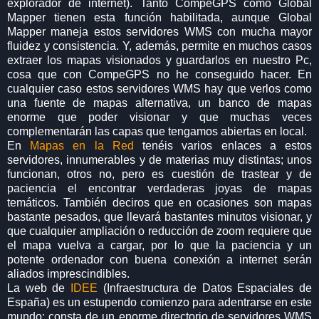
explorador de internet). Tanto CompeGPS como Global
Mapper tienen esta función habilitada, aunque Global
Mapper maneja estos servidores WMS con mucha mayor
fluidez y consistencia. Y, además, permite en muchos casos
extraer los mapas visionados y guardarlos en nuestro Pc,
cosa que con CompeGPS no he conseguido hacer. En
cualquier caso estos servidores WMS hay que verlos como
una fuente de mapas alternativa, un banco de mapas
enorme que poder visionar y que muchas veces
complementarán las capas que tengamos abiertas en local.
En
Mapas en la Red
tenéis varios enlaces a estos
servidores, innumerables y de materias muy distintas; unos
funcionan, otros no, pero es cuestión de trastear y de
paciencia el encontrar verdaderas joyas de mapas
temáticos. También deciros que en ocasiones son mapas
bastante pesados, que llevará bastantes minutos visionar, y
que cualquier ampliación o reducción de zoom requiere que
el mapa vuelva a cargar, por lo que la paciencia y un
potente ordenador con buena conexión a internet serán
aliados imprescindibles.
La web de
IDEE
(Infraestructura de Datos Espaciales de
España) es un estupendo comienzo para adentrarse en este
mundo; consta de un enorme directorio de servidores WMS