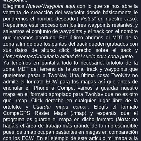
Elegimos
Nuevo/Waypoint aquí
con lo que se nos abre la
ventana de creacción del waypoint donde básicamente le
pondremos el nombre deseado (
"Vistas"
en nuestro caso).
Repetimos este proceso con los tres waypoints restantes, y
salvamos el conjunto de waypoints y el track con el nombre
que creamos oportuno. Por último abrimos el MDT de la
zona a fin de que los puntos del track queden grabados con
sus datos de altura: click derecho sobre el track y
Herramientas/Calcular la altitud del suelo para cada punto.
Ya tenemos en pantalla todo lo necesario: ortofoto de la
zona, MDT del terreno de la zona, track y waypoints que
queremos pasar a TwoNav. Una última cosa: TwoNav no
admite el formato ECW para los mapas así que antes de
enchufar el iPhone a Compe, vamos a guardar nuestro
mapa en el formato apropiado para TwoNav que no es otro
que .rmap. Click derecho en cualquier lugar libre de la
ortofoto, y
Guardar mapa como...
Elegís el formato
CompeGPS Raster Maps (.rmap) y esperáis que el
programa os guarde el mapa en dicho formato (
Nota
: no
hagáis el área de trabajo más grande de lo imprescindible
pues los .rmap ocupan bastantes en megas en comparación
con los ECW. En el ejemplo de este artículo mi mapa a la