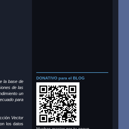
DONATIVO para el BLOG
de la base de
ciones de las
ndimiento un
decuado para
ección
Vector
on los datos
Muchas gracias por tu apoyo.