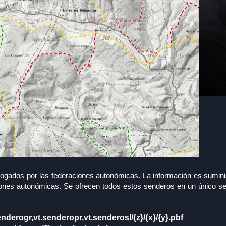
ogados por las federaciones autonómicas. La información es suminis
iones autonómicas. Se ofrecen todos estos senderos en un único se
enderogr,vt.senderopr,vt.senderosl/{z}/{x}/{y}.pbf