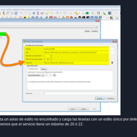
a un aviso de estilo no encontrado y carga las teselas con un estilo único por defe
emos que el servicio tiene un máximo de 20 ó 22.