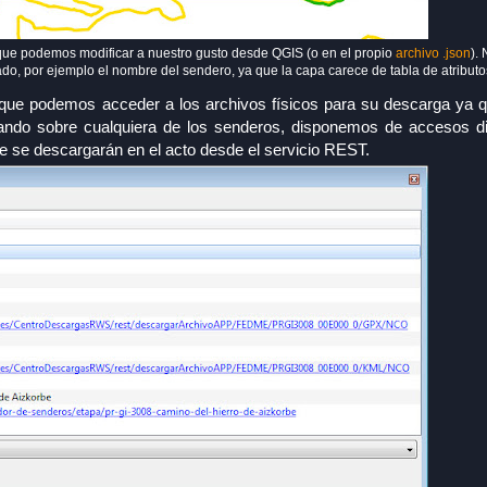
y que podemos modificar a nuestro gusto desde QGIS (o en el propio
archivo .json
).
ado, por ejemplo el nombre del sendero, ya que la capa carece de tabla de atributo
a que podemos acceder a los archivos físicos para su descarga ya q
ndo sobre cualquiera de los senderos, disponemos de accesos di
e se descargarán en el acto desde el servicio REST.