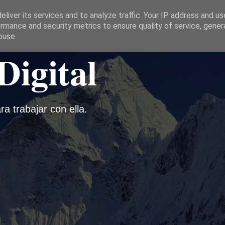
liver its services and to analyze traffic. Your IP address and u
rmance and security metrics to ensure quality of service, gene
buse.
Digital
ra trabajar con ella.