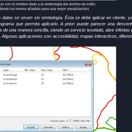
zo con el nombre dado y la simbología del archivo de estilo.
de fondo los hemos añadido para una mejor visualización)
 datos se sirven sin simbología. Ésta se debe aplicar en cliente, 
rograma que permita aplicarlo. A priori puede parecer una desventa
 de una manera sencilla, siendo un servicio teselado, abre infinitas 
. Algunas aplicaciones son: accesibilidad, mapas interactivos, difer