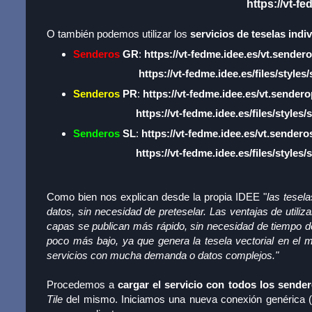
https://vt-fe
O también podemos utilizar los
servicios de teselas indi
Senderos
GR
:
https://vt-fedme.idee.es/vt.senderog
https://vt-fedme.idee.es/files/styles/
Senderos
PR
:
https://vt-fedme.idee.es/vt.senderop
https://vt-fedme.idee.es/files/styles/
Senderos
SL
:
https://vt-fedme.idee.es/vt.senderosl
https://vt-fedme.idee.es/files/styles/
Como bien nos explican desde la propia IDEE "
las tesel
datos, sin necesidad de preteselar. Las ventajas de utiliz
capas se publican más rápido, sin necesidad de tiempo de
poco más bajo, ya que genera la tesela vectorial en el 
servicios con mucha demanda o datos complejos."
Procedemos a
cargar el servicio con todos los send
Tile
del mismo. Iniciamos una nueva conexión genérica (