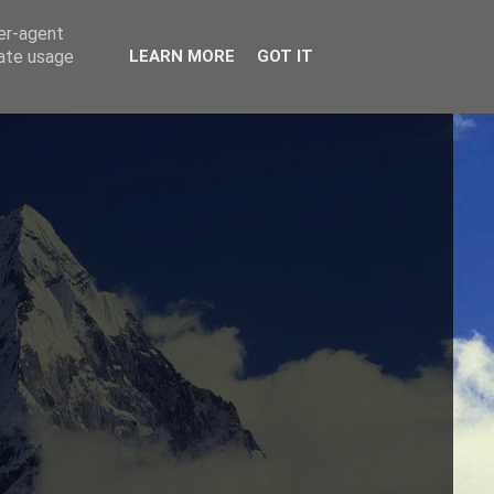
ser-agent
rate usage
LEARN MORE
GOT IT