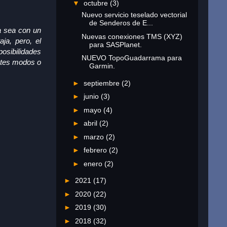
▼
octubre
(3)
Nuevo servicio teselado vectorial
de Senderos de E...
ya sea con un
Nuevas conexiones TMS (XYZ)
ja, pero, el
para SASPlanet.
posibilidades
NUEVO TopoGuadarrama para
entes modos o
Garmin.
►
septiembre
(2)
►
junio
(3)
►
mayo
(4)
►
abril
(2)
►
marzo
(2)
►
febrero
(2)
►
enero
(2)
►
2021
(17)
►
2020
(22)
►
2019
(30)
►
2018
(32)