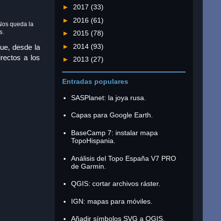
►
2017
(33)
►
2016
(61)
 Nos queda la
s.
►
2015
(78)
►
2014
(93)
ue, desde la
rectos a los
►
2013
(27)
Entradas populares
SASPlanet: la joya rusa.
Capas para Google Earth.
BaseCamp 7: instalar mapa
TopoHispania.
Análisis del Topo España V7 PRO
de Garmin.
QGIS: cortar archivos ráster.
IGN: mapas para móviles.
Añadir símbolos SVG a QGIS.