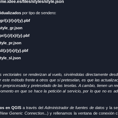
dme.idee.es/files/styles/style.json
vidualizados
por tipo de sendero:
r/{z}/{x}/{y}.pbf
style_gr.json
r/{z}/{x}/{y}.pbf
style_pr.json
/{z}/{x}/{y}.pbf
style_sl.json
as vectoriales se renderizan al vuelo, sirviéndolas directamente des
ar este método frente a otros que sí preteselan, es que las actualiza
 preprocesado y preteselado de las teselas. A cambio, tienen un re
momento en que se hace la petición al servicio, por lo que no es a
eros en QGIS
a través del
Administrador de fuentes de datos
y la s
New Generic Connection...
) y rellenamos la ventana de conexión c