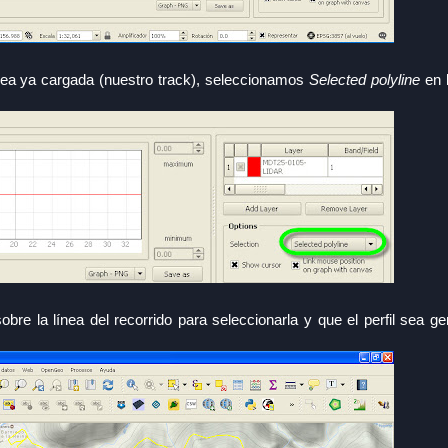
línea ya cargada (nuestro track), seleccionamos
Selected polyline
en l
re la línea del recorrido para seleccionarla y que el perfil sea g