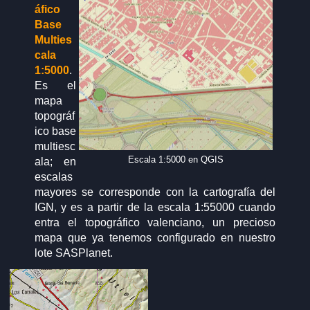
áfico
Base
Multies
cala
1:5000
.
Es el
mapa
topográf
ico base
multiesc
Escala 1:5000 en QGIS
ala; en
escalas
mayores se corresponde con la cartografía del
IGN, y es a partir de la escala 1:55000 cuando
entra el topográfico valenciano, un precioso
mapa que ya tenemos configurado en nuestro
lote SASPlanet.