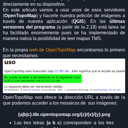
directamente en su dispositivo.
En este artículo vamos a usar unos de esos servidores
(
OpenTopoMap
) y hacerle nuestra petición de imágenes a
través de nuestra aplicación (
QGIS
). En las
últimas
versiones del programa
(a partir de la 2.18) está tarea se
ha facilitado enormemente pues se ha implementado de
manera nativa la posibilidad de leer mapas TMS.
En la propia
web de OpenTopoMap
encontramos lo primero
que necesitamos:
OpenTopoMap nos ofrece la dirección URL a través de la
que podemos acceder a los mosaicos de sus imágenes:
{a|b|c}.tile.opentopomap.org/{z}/{x}/{y}.png
Las tres letras
(a b c
) corresponden a los tres