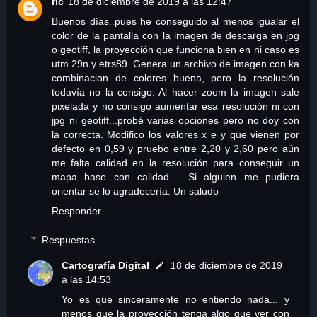
ric
18 de diciembre de 2019 a las 12:47
Buenos días..pues he conseguido al menos igualar el
color de la pantalla con la imagen de descarga en jpg
o geotiff, la proyección que funciona bien en ni caso es
utm 29n y etrs89. Genera un archivo de imagen con ka
combinacion de colores buena, pero la resolución
todavía no la consigo. Al hacer zoom la imagen sale
pixelada y no consigo aumentar esa resolución ni con
jpg ni geotiff...probé varias opciones pero no doy con
la correcta. Modifico los valores x e y que vienen por
defecto en 0,59 y pruebo entre 2,20 y 2,60 pero aún
me falta calidad en la resolución para conseguir un
mapa base con calidad.... Si alguien me pudiera
orientar se lo agradecería. Un saludo
Responder
Respuestas
Cartografía Digital
18 de diciembre de 2019
a las 14:53
Yo es que sinceramente no entiendo nada... y
menos que la proyección tenga algo que ver con