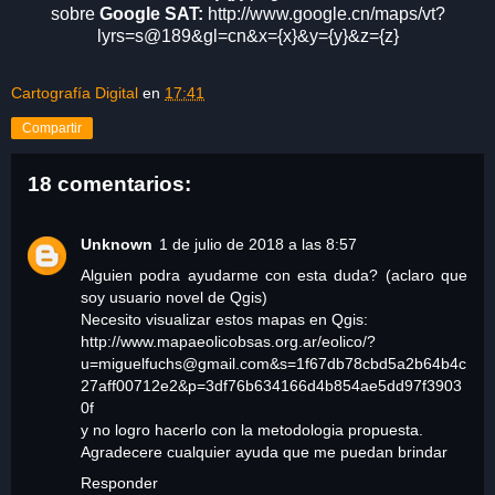
sobre
Google SAT:
http://www.google.cn/maps/vt?
lyrs=s@189&gl=cn&x={x}&y={y}&z={z}
Cartografía Digital
en
17:41
Compartir
18 comentarios:
Unknown
1 de julio de 2018 a las 8:57
Alguien podra ayudarme con esta duda? (aclaro que
soy usuario novel de Qgis)
Necesito visualizar estos mapas en Qgis:
http://www.mapaeolicobsas.org.ar/eolico/?
u=miguelfuchs@gmail.com&s=1f67db78cbd5a2b64b4c
27aff00712e2&p=3df76b634166d4b854ae5dd97f3903
0f
y no logro hacerlo con la metodologia propuesta.
Agradecere cualquier ayuda que me puedan brindar
Responder