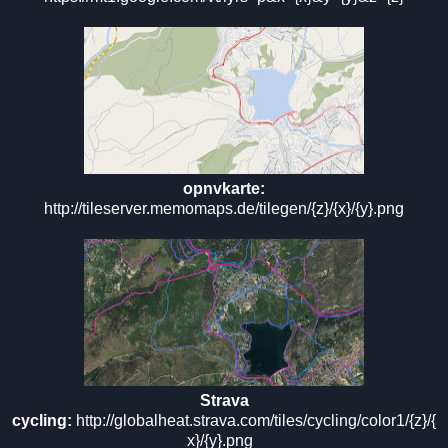
opnvkarte:
http://tileserver.memomaps.de/tilegen/{z}/{x}/{y}.png
Strava
cycling:
http://globalheat.strava.com/tiles/cycling/color1/{z}/{
x}/{y}.png