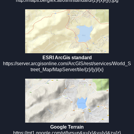
http://maps.bergfex.at/osm/standard/{z}/{x}/{y}.jpg
ESRI ArcGis standard
https://server.arcgisonline.com/ArcGIS/rest/services/World_S
treet_Map/MapServer/tile/{z}/{y}/{x}
Google Terrain
https://mt1.google.com/vt/lyrs=p&x={x}&y={y}&z={z}