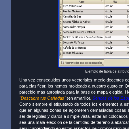
Ejemplo de tabla de atribut
Una vez conseguidos unos vectoriales medio decentes con 
para clasificar, los hemos moldeado a nuestro gusto en Q
parecido más apropiada para la base de mapa elegida. H
"Descubre tus Cañadas"
(en amarillo),
Sendas de los Espa
Como siempre el etiquetado de todos los elementos a esta
que en algunas zonas se aglomeren demasiadas cosas a et
ser de legibles y claros a simple vista, estarían colocad
sea una mala elección de la cantidad de terreno a abarc
seguir aprendiendo en estos aspectos de composición bu