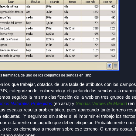
os terminada de uno de los conjuntos de sendas en .shp
los que trabajar, dotados de una tabla de atributos con los campos
GIS, categorizando, coloreando y etiquetando las sendas a la maner
emos seguido la misma clasificación de la web en tres grupos de 
cios Naturales Protegidos
(en azul) y
Sendas Verdes de Madrid
(en 
s escalas resulta problemático, pues abarcando tanto terreno resul
iquetar. Y seguimos sin saber si al imprimir el trabajo los texto
os correctamente con aquello que deben etiquetar. Probablemente nue
ar, o de los elementos a mostrar sobre ese terreno. O ambas cosas
scando soluciones.