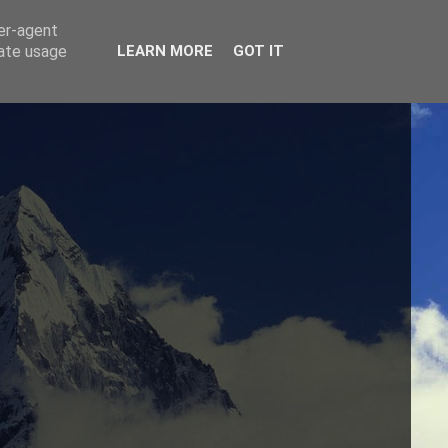
ser-agent
rate usage
LEARN MORE
GOT IT