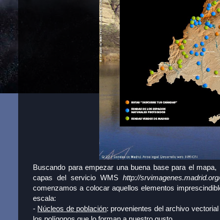
Buscando para empezar una buena base para el mapa, 
capas del servicio WMS
http://srvimagenes.madrid.or
comenzamos a colocar aquellos elementos imprescindible
escala:
-
Núcleos de población
: provenientes del archivo vectoria
los polígonos que lo forman a nuestro gusto.