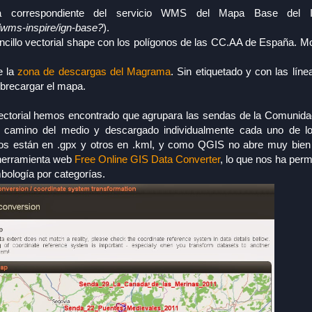
pa correspondiente del servicio WMS del Mapa Base del 
/wms-inspire/ign-base?
).
ncillo vectorial shape con los polígonos de las CC.AA de España. Mo
e la
zona de descargas del Magrama
. Sin etiquetado y con las lín
obrecargar el mapa.
ectorial hemos encontrado que agrupara las sendas de la Comunida
el camino del medio y descargado individualmente cada uno de l
os están en .gpx y otros en .kml, y como QGIS no abre muy bien 
 herramienta web
Free Online GIS Data Converter
, lo que nos ha perm
mbología por categorías.