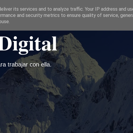
liver its services and to analyze traffic. Your IP address and u
rmance and security metrics to ensure quality of service, gene
buse.
Digital
ra trabajar con ella.