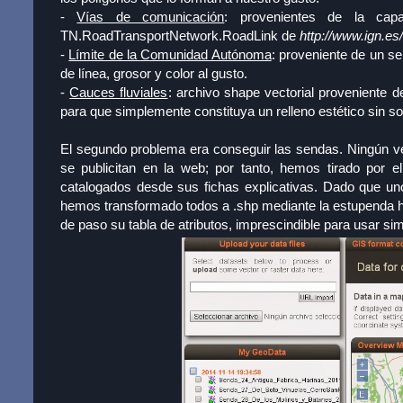
-
Vías de comunicación
: provenientes de la ca
TN.RoadTransportNetwork.RoadLink de
http://www.ign.es
-
Límite de la Comunidad Autónoma
: proveniente de un se
de línea, grosor y color al gusto.
-
Cauces fluviales
: archivo shape vectorial proveniente d
para que simplemente constituya un relleno estético sin s
El segundo problema era conseguir las sendas. Ningún v
se publicitan en la web; por tanto, hemos tirado por 
catalogados desde sus fichas explicativas. Dado que un
hemos transformado todos a .shp mediante la estupenda
de paso su tabla de atributos, imprescindible para usar si