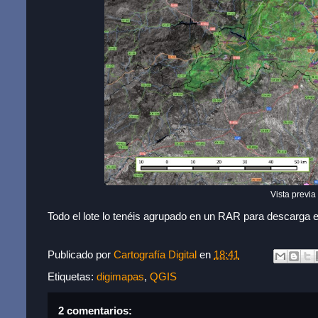
Vista previ
Todo el lote lo tenéis agrupado en un RAR para descarga 
Publicado por
Cartografía Digital
en
18:41
Etiquetas:
digimapas
,
QGIS
2 comentarios: