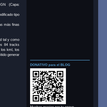
IGN (Capa:
dificado tipo
eas más finas
d tal y como
os 84 tracks
los kml, los
itido generar
DONATIVO para el BLOG
Muchas gracias por tu apoyo.